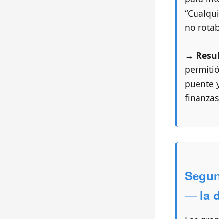
“Cualqui
no rotab
→ Resul
permiti
puente y
finanzas
Segun
— la 