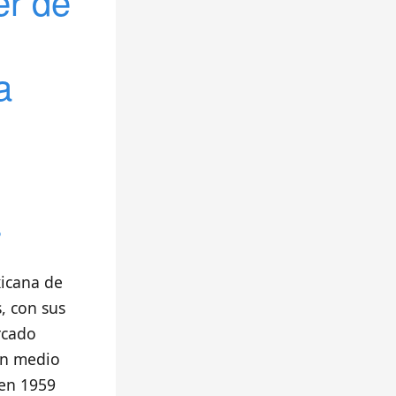
er de
a
s
xicana de
, con sus
rcado
En medio
 en 1959