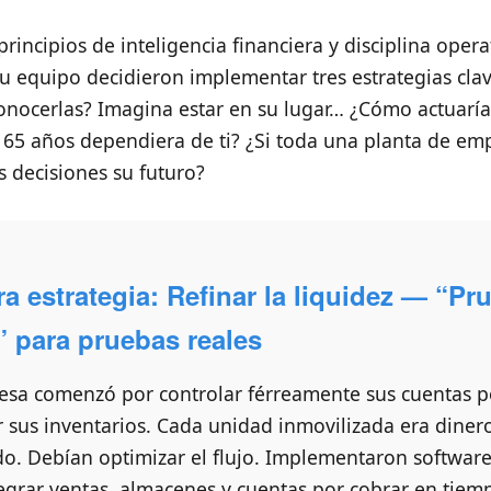
rincipios de inteligencia financiera y disciplina opera
su equipo decidieron implementar tres estrategias clav
onocerlas? Imagina estar en su lugar… ¿Cómo actuaría
e 65 años dependiera de ti? ¿Si toda una planta de e
s decisiones su futuro?
a estrategia: Refinar la liquidez — “Pr
” para pruebas reales
esa comenzó por controlar férreamente sus cuentas p
r sus inventarios. Cada unidad inmovilizada era diner
o. Debían optimizar el flujo. Implementaron softwar
egrar ventas, almacenes y cuentas por cobrar en tiemp