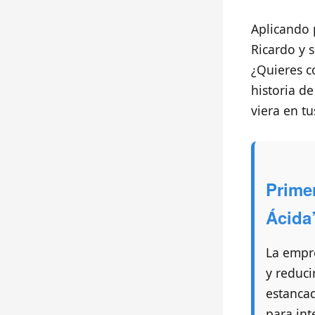
Aplicando p
Ricardo y 
¿Quieres c
historia d
viera en tu
Primer
Ácida
La empr
y reduci
estancad
para int