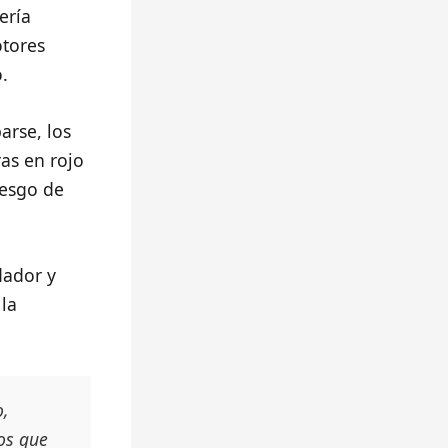
ería
otores
.
arse, los
as en rojo
iesgo de
dador y
la
o,
os que