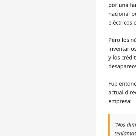
por una fa
nacional p
eléctricos 
Pero los n
inventario
y los créd
desaparece
Fue entonc
actual dir
empresa:
“Nos dim
teníamos