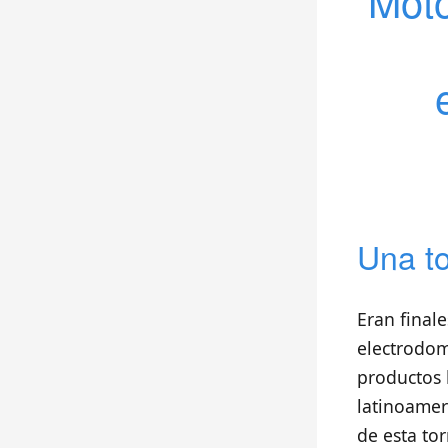
Moto
Una to
Eran finale
electrodom
productos 
latinoamer
de esta to