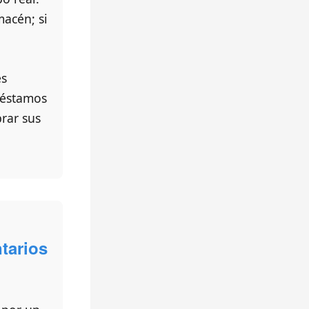
macén; si
es
réstamos
rar sus
tarios