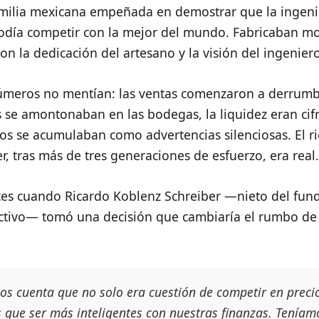
milia mexicana empeñada en demostrar que la ingeni
odía competir con la mejor del mundo. Fabricaban m
con la dedicación del artesano y la visión del ingeniero
úmeros no mentían: las ventas comenzaron a derrumb
s se amontonaban en las bodegas, la liquidez eran cifr
itos se acumulaban como advertencias silenciosas. El r
r, tras más de tres generaciones de esfuerzo, era real.
es cuando Ricardo Koblenz Schreiber —nieto del fun
ectivo— tomó una decisión que cambiaría el rumbo de 
os cuenta que no solo era cuestión de competir en preci
 que ser más inteligentes con nuestras finanzas. Teníam