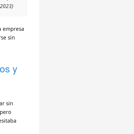
 2023)
a empresa
rse sin
os y
r sin
 pero
esitaba