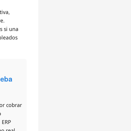
tiva,
e.
s si una
mpleados
ueba
or cobrar
o
e ERP
o real.