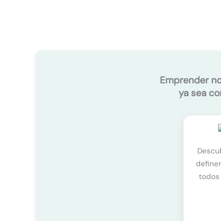
Emprender no e
ya sea co
Descu
definen
todos