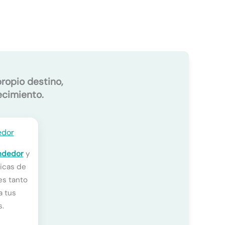
propio destino,
ecimiento.
ndedor
y
nicas de
es tanto
a tus
s.