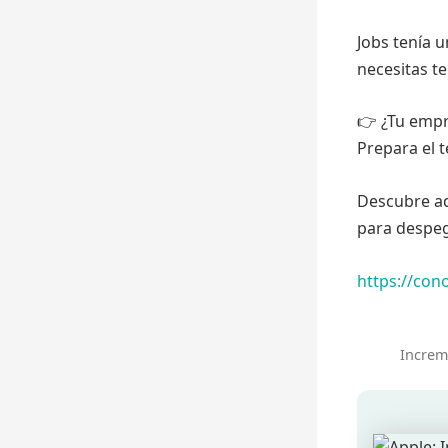
Jobs tenía u
necesitas te
👉 ¿Tu empr
Prepara el t
Descubre aq
para despeg
https://con
Increm