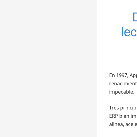
le
En 1997, Ap
renacimient
impecable.
Tres princi
ERP bien im
alinea, acel