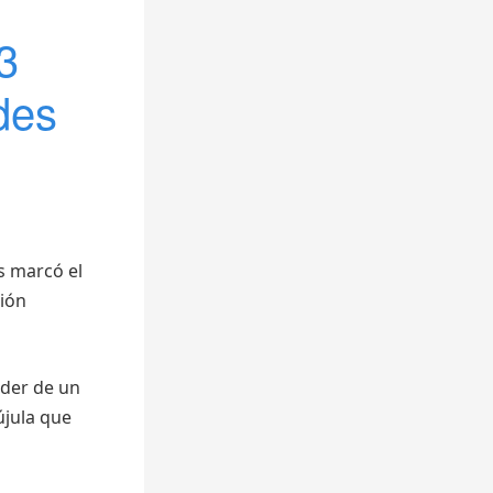
3
des
s marcó el
ción
oder de un
újula que