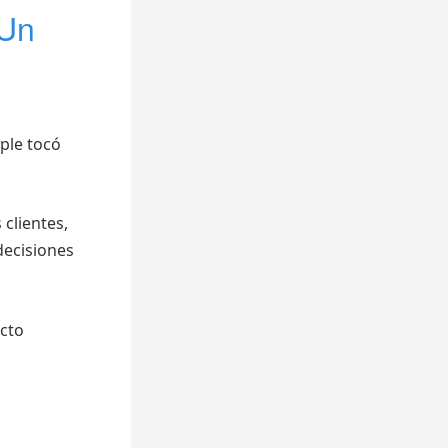
 Un
pple tocó
clientes,
decisiones
acto