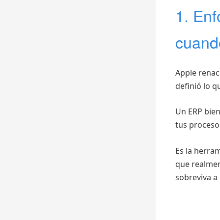
1. Enf
cuando
Apple renaci
definió lo 
Un ERP bien
tus proceso
Es la herram
que realmen
sobreviva a 