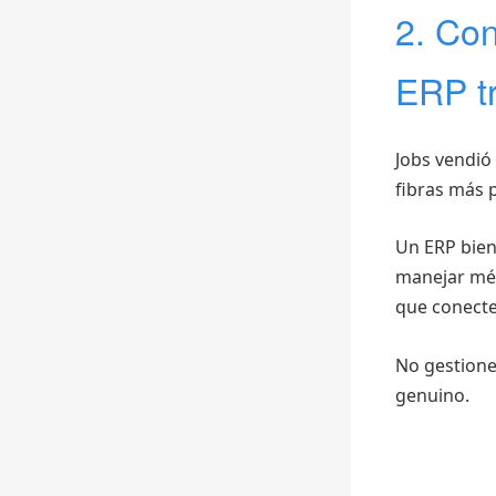
2. Con
ERP t
Jobs vendió
fibras más 
Un ERP bien
manejar mét
que conecte
No gestione
genuino.