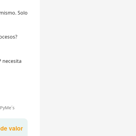
o mismo. Solo
rocesos?
P necesita
iPyMe´s
de valor