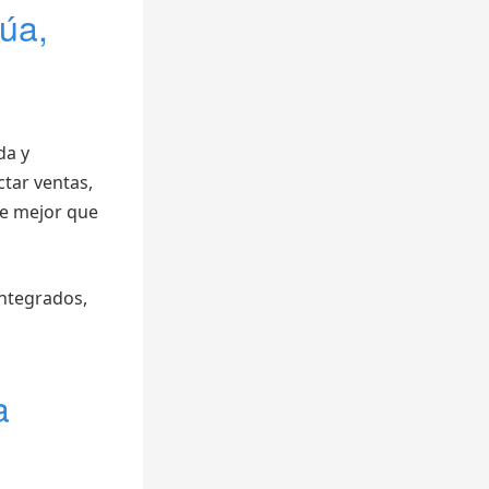
túa,
da y
tar ventas,
ne mejor que
integrados,
a