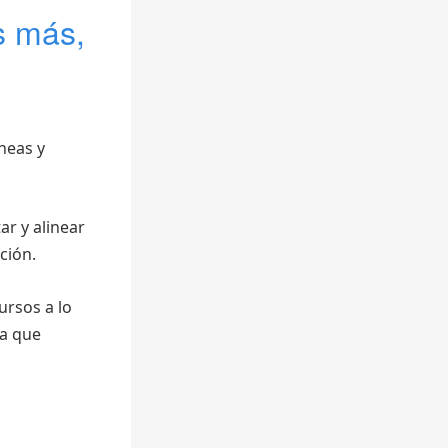
s más,
íneas y
ar y alinear
ción.
ursos a lo
ia que