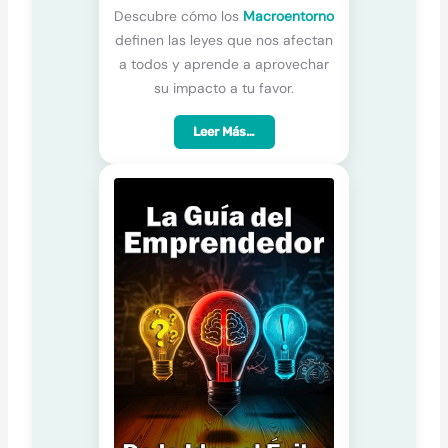
Descubre cómo los
Macroentorno
definen las leyes que nos afectan
a todos y aprende a aprovechar
su impacto a tu favor.
Leer Más…